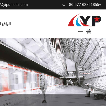
@yipumetal.com
+86-577-62851855
الواقع 