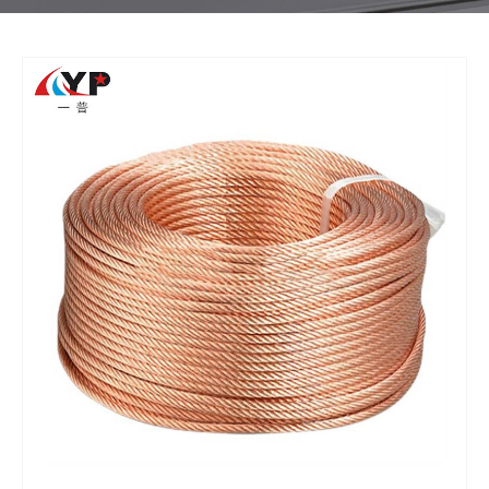
nds
ย
Fac