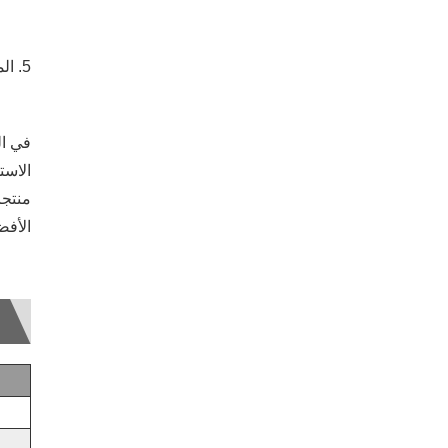
5. المرونة: تم تصميم ضفائرنا لتكون مرنة للغاية، مما يجعلها مثالية للاستخدام في المساحات الضيقة أو الأشكال المعقدة.
في ال
الاست
منتجا
الأفض