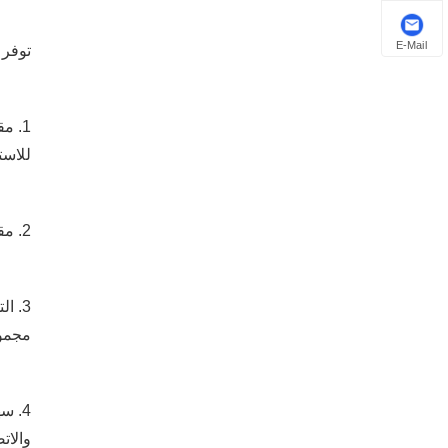
E-Mail
توفر 
1. م
للاست
2. مقاومة التآكل: النحاس مقاوم للتآكل بشكل طبيعي، مما يجعل ضفائرنا مثالية للاستخدام في التطبيقات التي يكون فيها خطر التآكل مرتفعًا.
3. ا
مجموع
4. س
والات