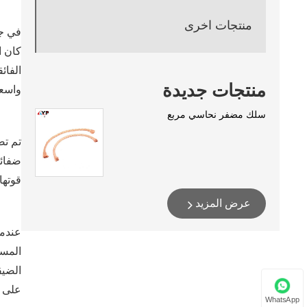
منتجات اخرى
في جو
كان ا
الفائ
منتجات جديدة
واسعة
سلك مضفر نحاسي مربع
تم تص
ضفائر
قوتها
عرض المزيد
عندما
المست
الضيق
على ع
WhatsApp