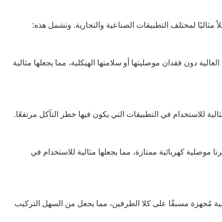
لاً مثاليًا لمختلف التطبيقات الصناعية والتجارية. وتشمل هذه:
can
ý jazyk
عالية دون فقدان موصليتها أو سلامتها الهيكلية، مما يجعلها مثالية
нски
el
نا موصلية كهربائية ممتازة، مما يجعلها مثالية للاستخدام في
ki
سية مُجهزة مسبقًا على كلا الطرفين، مما يجعل من السهل التركيب
език