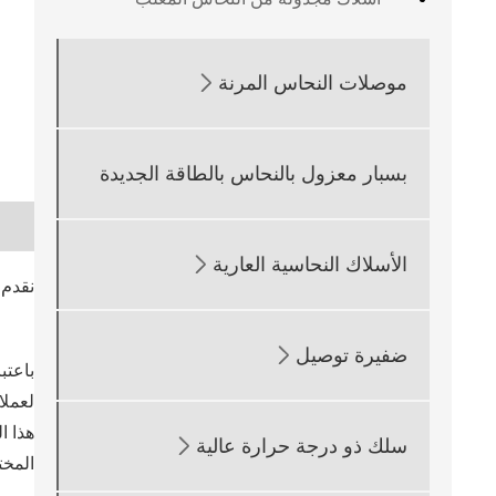

موصلات النحاس المرنة
بسبار معزول بالنحاس بالطاقة الجديدة

الأسلاك النحاسية العارية
نقدم 

ضفيرة توصيل
باعتب
لعملا
هذا ا

سلك ذو درجة حرارة عالية
المخت